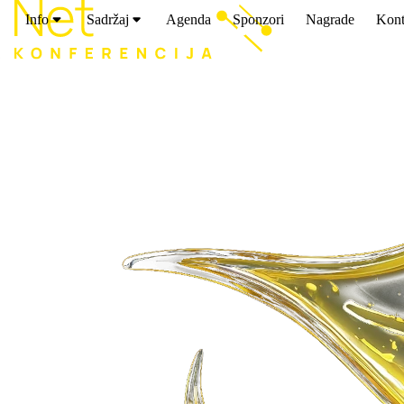
Info
Sadržaj
Agenda
Sponzori
Nagrade
Kont