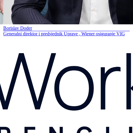
Borislav Doder
Generalni direktor i predsjednik Uprave , Wiener osiguranje VIG