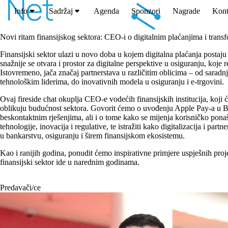
Info
Sadržaj
Agenda
Sponzori
Nagrade
Kont
Novi ritam finansijskog sektora: CEO-i o digitalnim plaćanjima i transf
Finansijski sektor ulazi u novo doba u kojem digitalna plaćanja postaju
snažnije se otvara i prostor za digitalne perspektive u osiguranju, koje 
Istovremeno, jača značaj partnerstava u različitim oblicima – od saradn
tehnološkim liderima, do inovativnih modela u osiguranju i e-trgovini.
Ovaj fireside chat okuplja CEO-e vodećih finansijskih institucija, koji ć
oblikuju budućnost sektora. Govorit ćemo o uvođenju Apple Pay-a u B
beskontaktnim rješenjima, ali i o tome kako se mijenja korisničko ponaša
tehnologije, inovacija i regulative, te istražiti kako digitalizacija i part
u bankarstvu, osiguranju i širem finansijskom ekosistemu.
Kao i ranijih godina, ponudit ćemo inspirativne primjere uspješnih projeka
finansijski sektor ide u narednim godinama.
Predavači/ce