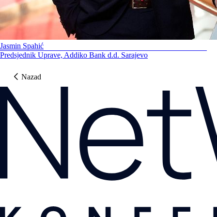
Jasmin Spahić
Predsjednik Uprave, Addiko Bank d.d. Sarajevo
Nazad