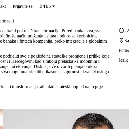
akt
Prijavite se
B/H/S
ormaciji
 centralni pokretač transformacije. Pored bankarstva, sve
22
redefinišu način pružanja usluga i odnos sa korisnicima.
Sa
je banaka i fintech kompanija, preko integracije s globalnim
Finte
e podijeliti svoje poglede na strateške promjene i prilike koje
Jezik
osni i Hercegovini kao simbolu prelaska ka mobilnim i
nje i očekivanja. Diskusija će otvoriti pitanja o ulozi
nerstva mogu unaprijediti efikasnost, sigurnost i kvalitet usluga
ta i transformacija, ali i dati strateški pogled na to gdje