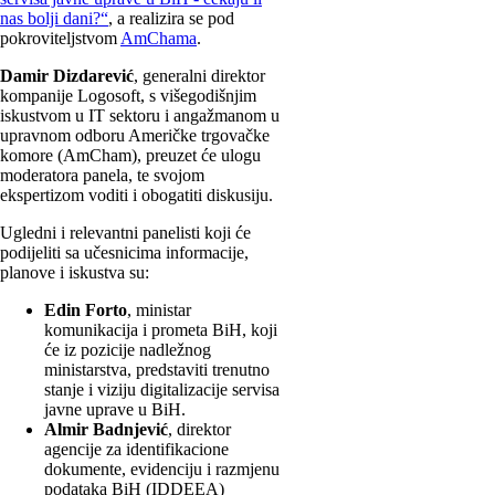
nas bolji dani?“
, a realizira se pod
pokroviteljstvom
AmChama
.
Damir Dizdarević
, generalni direktor
kompanije Logosoft, s višegodišnjim
iskustvom u IT sektoru i angažmanom u
upravnom odboru Američke trgovačke
komore (AmCham), preuzet će ulogu
moderatora panela, te svojom
ekspertizom voditi i obogatiti diskusiju.
Ugledni i relevantni panelisti koji će
podijeliti sa učesnicima informacije,
planove i iskustva su:
Edin Forto
, ministar
komunikacija i prometa BiH, koji
će iz pozicije nadležnog
ministarstva, predstaviti trenutno
stanje i viziju digitalizacije servisa
javne uprave u BiH.
Almir Badnjević
, direktor
agencije za identifikacione
dokumente, evidenciju i razmjenu
podataka BiH (IDDEEA)