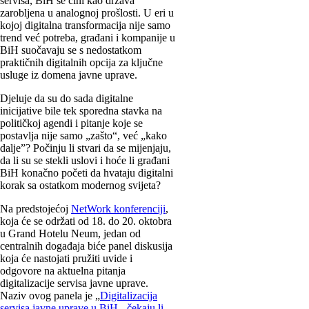
servisa, BiH se čini kao država
zarobljena u analognoj prošlosti. U eri u
kojoj digitalna transformacija nije samo
trend već potreba, građani i kompanije u
BiH suočavaju se s nedostatkom
praktičnih digitalnih opcija za ključne
usluge iz domena javne uprave.
Djeluje da su do sada digitalne
inicijative bile tek sporedna stavka na
političkoj agendi i pitanje koje se
postavlja nije samo „zašto“, već „kako
dalje”? Počinju li stvari da se mijenjaju,
da li su se stekli uslovi i hoće li građani
BiH konačno početi da hvataju digitalni
korak sa ostatkom modernog svijeta?
Na predstojećoj
NetWork konferenciji
,
koja će se održati od 18. do 20. oktobra
u Grand Hotelu Neum, jedan od
centralnih događaja biće panel diskusija
koja će nastojati pružiti uvide i
odgovore na aktuelna pitanja
digitalizacije servisa javne uprave.
Naziv ovog panela je „
Digitalizacija
servisa javne uprave u BiH - čekaju li