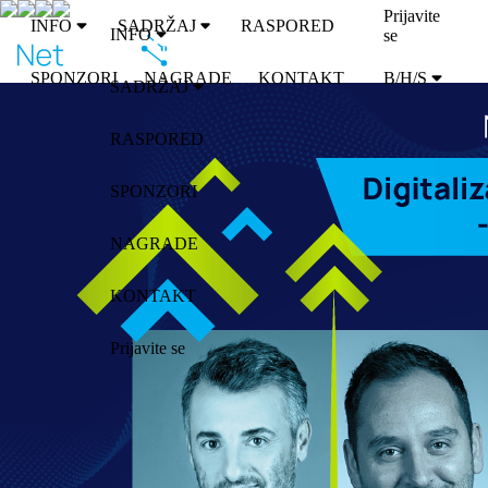
Prijavite
INFO
SADRŽAJ
RASPORED
INFO
se
SPONZORI
NAGRADE
KONTAKT
B/H/S
SADRŽAJ
RASPORED
SPONZORI
NAGRADE
KONTAKT
Prijavite se