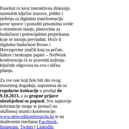
Panelisti će kroz interaktivnu diskusiju
razmotriti ključne izazove, prilike i
rješenja za digitalnu transformaciju
javne uprave i ponuditi prisutnima uvide
o trenutnom stanju, planovima za
budućnost i potencijalnim preprekama
koje se moraju prevladati. Hoće li
digitalna budućnost Bosne i
Hercegovine značiti kraj za pečate,
šaltere i beskrajne papire – NetWork
konferencija će se posvetiti traženju
ključnih odgovora na ova i slična
pitanja.
Za sve one koji žele biti dio ovog
izuzetnog događaja, napomena da su
regularne kotizacije
u prodaji
do
9.10.2023.
a za
grupne prijave
obezbjeđeni su popusti
. Sve najnovije
informacije mogu se pronaći na
službenoj stranici konferencije:
www.networkkonferencija.ba
te na
društvenim mrežama
Facebook
,
Instagram
,
Twitter
i
LinkedIn
.